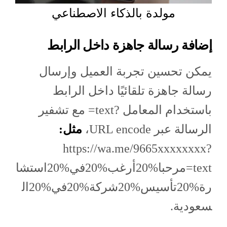
مولدة بالذكاء الاصطناعي
إضافة رسالة جاهزة داخل الرابط
يمكن تحسين تجربة العميل وإرسال
رسالة جاهزة تلقائيًا داخل الرابط
باستخدام المعامل ?text= مع تشفير
الرسالة عبر URL encode،
مثل:
https://wa.me/9665xxxxxxxx?
text=مرحبا%20أرغب%20في%20استشا
رة%20تأسيس%20شركة%20في%20ال
سعودية.