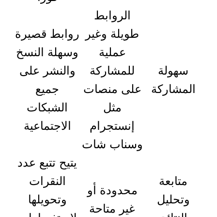
الروابط
طويلة وغير
روابط قصيرة
عملية
وسهلة النسخ
سهولة
للمشاركة
والنشر على
المشاركة
على منصات
جميع
مثل
الشبكات
إنستجرام
الاجتماعية
وسناب شات
يتيح تتبع عدد
متابعة
النقرات
محدودة أو
وتحليل
وتحويلها
غير متاحة