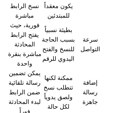
يكون معقداً
نسخ الرابط
للمبتدئين
مباشرة
فورية، حيث
بطيئة نسبياً
يفتح الرابط
سرعة
بسبب الحاجة
المحادثة
التواصل
للنسخ والفتح
مباشرة بنقرة
اليدوي للرقم
واحدة
يمكن تضمين
ممكنة لكنها
إضافة
رسالة تلقائية
تتطلب نسخ
رسالة
ضمن الرابط
ولصق يدوياً
جاهزة
لبدء المحادثة
لكل حالة
فوراً