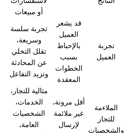
النتائج
لاستفسارات
أو مبيعات
قد يشعر
تجربة سلسة
العميل
وسريعة،
تجربة
بالإحباط
تقلل التخلي
العميل
بسبب
عن المحادثة
الخطوات
وتزيد التفاعل
المعقدة
مثالية للتجار،
أقل مرونة،
الخدمات،
الملاءمة
غير ملائمة
الشخصيات
للتجار
لإرسال
العامة،
والشخصيات