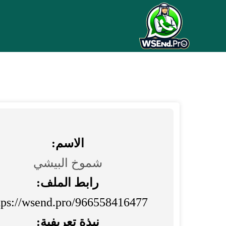
الاسم:
شموخ البيشي
رابط الملف:
tps://wsend.pro/966558416477
نبذة تعريفية: