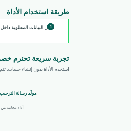
طريقة استخدام الأداة
أدخل البيانات المطلوبة داخل ال
تجربة سريعة تحترم خص
استخدم الأداة بدون إنشاء حساب. تتم معا
مولّد رسالة الترحي
أداة مجانية من Wsend، مستقلة وغير تابعة لواتساب أو Meta. النتائج استرشادية. لا نخزّن رقمك أو اسمك أو رسائلك.