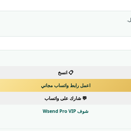
.
📋 انسخ
اعمل رابط واتساب مجاني
💬 شارك على واتساب
شوف Wsend Pro VIP