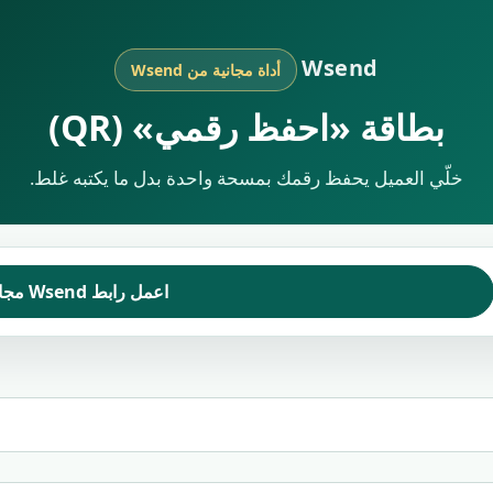
Wsend
أداة مجانية من Wsend
بطاقة «احفظ رقمي» (QR)
خلّي العميل يحفظ رقمك بمسحة واحدة بدل ما يكتبه غلط.
اعمل رابط Wsend مجاني