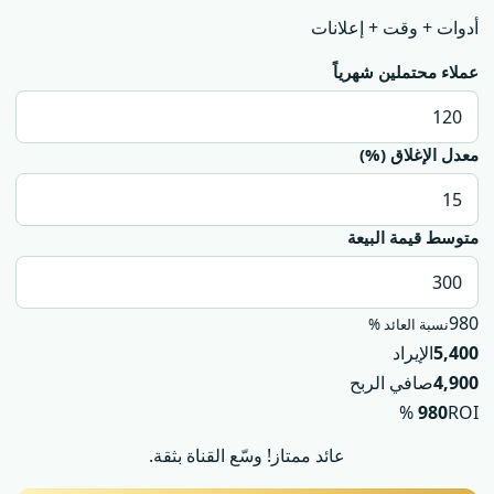
أدوات + وقت + إعلانات
عملاء محتملين شهرياً
معدل الإغلاق (%)
متوسط قيمة البيعة
980
نسبة العائد %
5,400
الإيراد
4,900
صافي الربح
980
ROI %
عائد ممتاز! وسّع القناة بثقة.