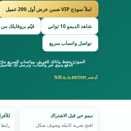
املأ نموذج VIP ضمن عرض أول 200 عميل
شاهد الديمو 10 ثواني
قيّم بروفايلك من 100 مجانًا
تواصل واتساب سريع
النموذج يحفظ بياناتك للفريق، وواتساب السريع متاح
الدفع يدوي عبر واتساب، ونرسل لك تفاصيل
أو صير partner واربح 30%
ديمو حي قبل الاشتراك
للأفر
افتح تجربة كاملة وشوف شكل
رابط 