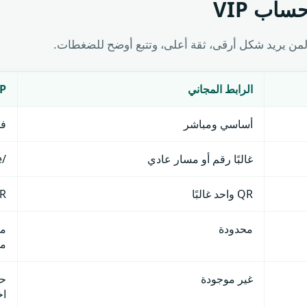
اب VIP
الرابط المجاني
P
أساسي ومباشر
فخ
غالبًا رقم أو مسار عادي
/vip/brand-name قابل للمشاركة
QR واحد غالبًا
QR منفصل للكارت، 
محدودة
مؤ
غير موجودة
حف
اخ